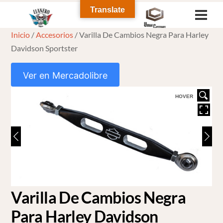
Skip
Translate
Men
to
Inicio
/
Accesorios
/ Varilla De Cambios Negra Para Harley
content
Davidson Sportster
Ver en Mercadolibre
HOVER
Varilla De Cambios Negra
Para Harley Davidson