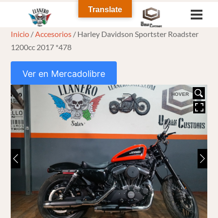
Skip
Translate
Men
to
Inicio
/
Accesorios
/ Harley Davidson Sportster Roadster
content
1200cc 2017 *478
Ver en Mercadolibre
HOVER