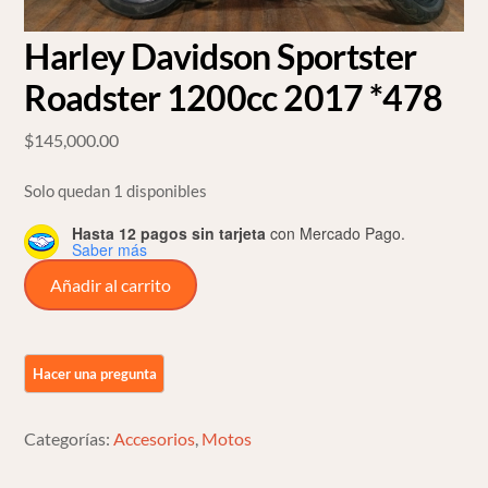
Harley Davidson Sportster
Roadster 1200cc 2017 *478
$
145,000.00
Solo quedan 1 disponibles
Hasta 12 pagos sin tarjeta
con Mercado Pago.
Saber más
Harley
Añadir al carrito
Davidson
Sportster
Roadster
1200cc
2017
Categorías:
Accesorios
,
Motos
*478
cantidad