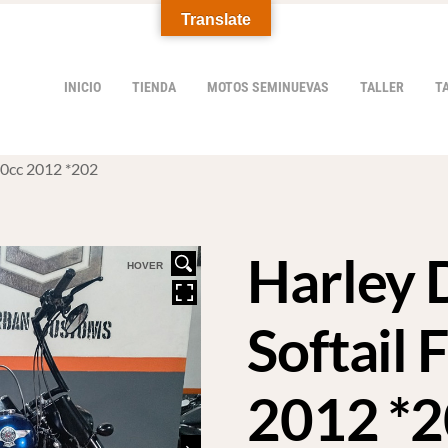
Translate
INICIO
TIENDA
MOTOS SEMINUEVAS
TALLER
T
90cc 2012 *202
Harley 
HOVER
Softail
2012 *