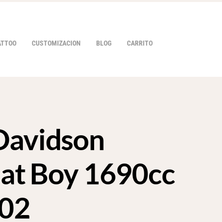
ATTOO
CUSTOMIZACION
BLOG
CARRITO
Davidson
HOVER
 Fat Boy 1690cc
202