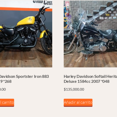
Davidson Sportster Iron 883
Harley Davidson Softail Herit
9 *268
Deluxe 1584cc 2007 *048
0.00
$
135,000.00
l carrito
Añadir al carrito