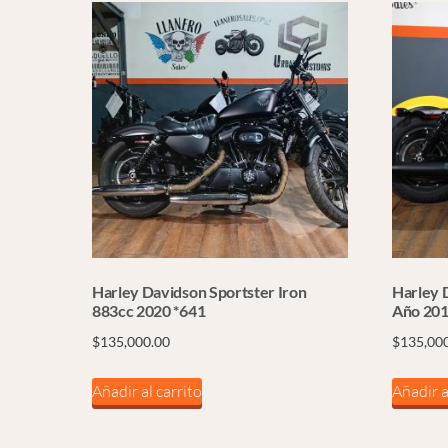
Harley Davidson Sportster Iron
Harley 
883cc 2020 *641
Año 201
$
135,000.00
$
135,00
Añadir al carrito
Añadir a