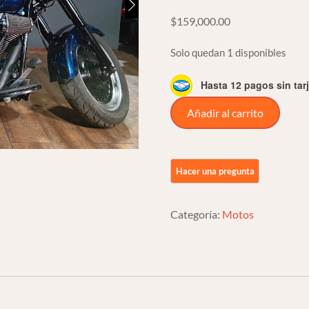
$
159,000.00
Solo quedan 1 disponibles
Hasta 12 pagos sin tar
Harley
Añadir al carrito
Davidson
Softail
Fat
Boy
1690cc
Categoría:
Motos
2012
*202
cantidad