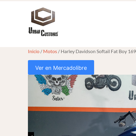
Skip
to
content
Inicio
/
Motos
/ Harley Davidson Softail Fat Boy 16
Ver en Mercadolibre
HOVER