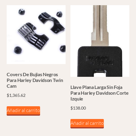
Covers De Bujias Negros
Para Harley Davidson Twin
Cam
Llave Plana Larga Sin Foja
Para Harley Davidson Corte
$
1,365.62
Izquie
$
138.00
Añadir al carrito
Añadir al carrito