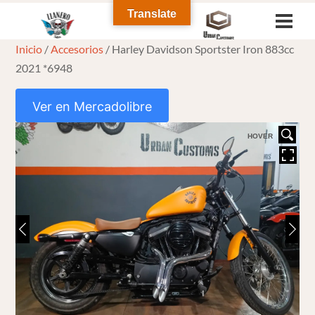
Skip
Translate
Men
to
Inicio
/
Accesorios
/ Harley Davidson Sportster Iron 883cc
content
2021 *6948
Ver en Mercadolibre
HOVER