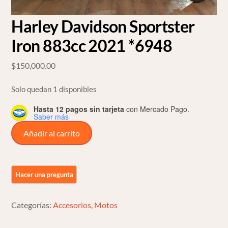
Harley Davidson Sportster
Iron 883cc 2021 *6948
$
150,000.00
Solo quedan 1 disponibles
Hasta 12 pagos sin tarjeta
con Mercado Pago.
Saber más
Harley
Añadir al carrito
Davidson
Sportster
Iron
883cc
2021
Categorías:
Accesorios
,
Motos
*6948
cantidad