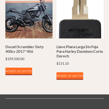
Ducati Scrambler Sixty
Llave Plana Larga Sin Foja
400cc 2017 *456
Para Harley Davidson Corte
Derech
$
109,500.00
$
131.10
Añadir al carrito
Añadir al carrito