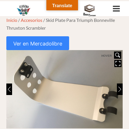
Skip
Translate
Men
to
Inicio
/
Accesorios
/ Skid Plate Para Triumph Bonneville
content
Thruxton Scrambler
Ver en Mercadolibre
HOVER