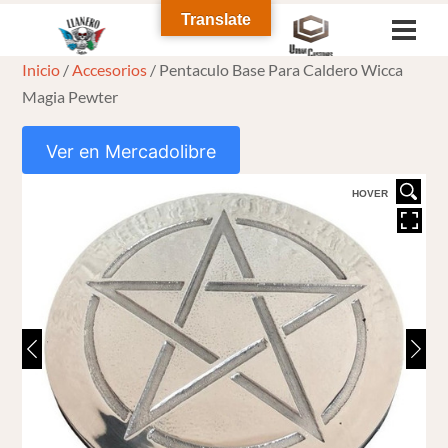
Skip
Translate
Men
to
Inicio
/
Accesorios
/ Pentaculo Base Para Caldero Wicca
content
Magia Pewter
Ver en Mercadolibre
HOVER