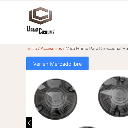
Skip
to
content
Inicio
/
Accesorios
/ Mica Humo Para Direccional Har
Ver en Mercadolibre
HOVER