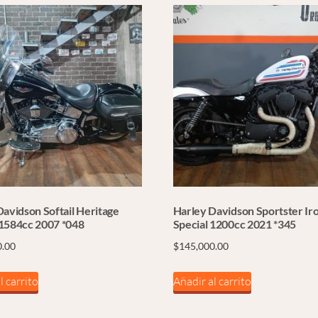
avidson Softail Heritage
Harley Davidson Sportster Ir
1584cc 2007 *048
Special 1200cc 2021 *345
0.00
$
145,000.00
l carrito
Añadir al carrito