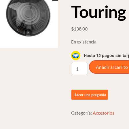
Touring
$
138.00
En existencia
Hasta 12 pagos sin tar
Mica
Añadir al carrito
Humo
Para
Direccional
Harley
Davidson
Softail
Categoría:
Accesorios
Touring
cantidad