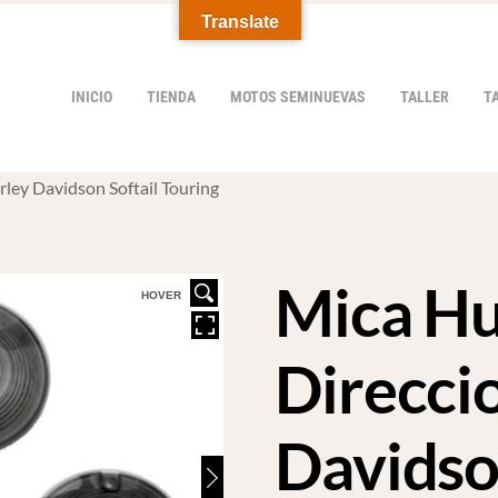
Translate
INICIO
TIENDA
MOTOS SEMINUEVAS
TALLER
T
ley Davidson Softail Touring
Mica H
HOVER
Direcci
Davidso