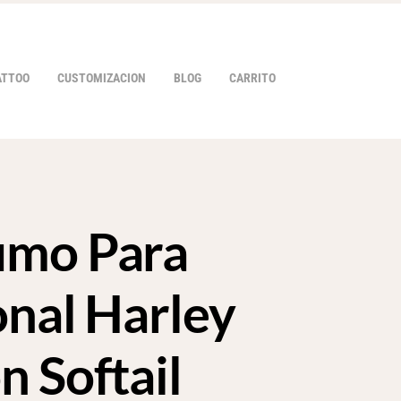
ATTOO
CUSTOMIZACION
BLOG
CARRITO
umo Para
HOVER
onal Harley
n Softail