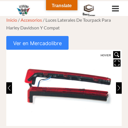
Skip
Translate
Men
to
Inicio
/
Accesorios
/ Luces Laterales De Tourpack Para
content
Harley Davidson Y Compat
Ver en Mercadolibre
HOVER