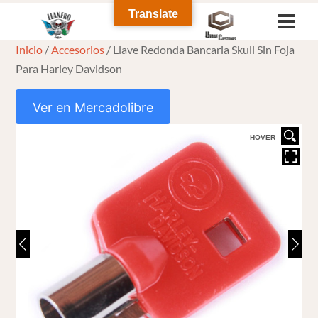
Skip
Translate
Men
to
Inicio
/
Accesorios
/ Llave Redonda Bancaria Skull Sin Foja
content
Para Harley Davidson
Ver en Mercadolibre
HOVER