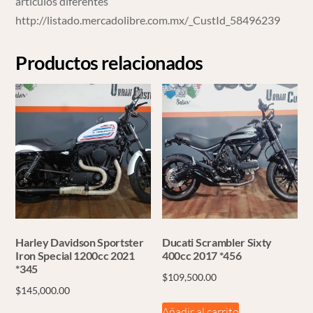
artículos diferentes
http://listado.mercadolibre.com.mx/_CustId_58496239
Productos relacionados
Harley Davidson Sportster
Ducati Scrambler Sixty
Iron Special 1200cc 2021
400cc 2017 *456
*345
$
109,500.00
$
145,000.00
Añadir al carrito