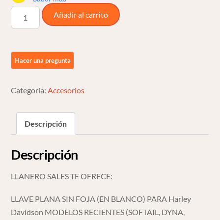
Llave
Añadir al carrito
Plana
Sin
Corte
Para
Nuevos
Modelos
Categoría:
Accesorios
Harley
Davidson
Descripción
cantidad
Descripción
LLANERO SALES TE OFRECE:
LLAVE PLANA SIN FOJA (EN BLANCO) PARA Harley
Davidson MODELOS RECIENTES (SOFTAIL, DYNA,