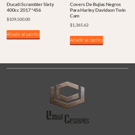
la
Ducati Scrambler Sixty
Covers De Bujias Negros
página
400cc 2017 *456
Para Harley Davidson Twin
Cam
de
$
109,500.00
$
1,365.62
producto
Añadir al carrito
Añadir al carrito