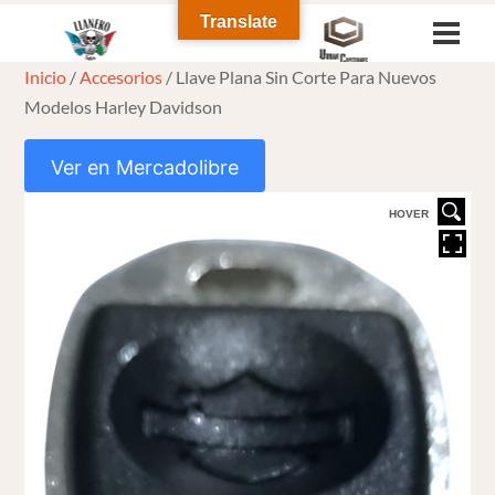
Skip
Translate
Men
to
Inicio
/
Accesorios
/ Llave Plana Sin Corte Para Nuevos
content
Modelos Harley Davidson
Ver en Mercadolibre
HOVER