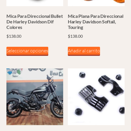
Mica Para Direccional Bullet
Mica Plana Para Direccional
De Harley Davidson Dif
Harley Davidson Softail,
Colores
Touring
$
138.00
$
138.00
Este
Seleccionar opciones
Añadir al carrito
producto
tiene
múltiples
variantes.
Las
opciones
se
pueden
elegir
en