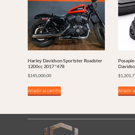
Harley Davidson Sportster Roadster
Posapie
1200cc 2017 *478
Davids
$
145,000.00
$
1,201.7
Añadir al carrito
Añadir a