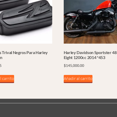
s Trival Negros Para Harley
Harley Davidson Sportster 48
on
Eight 1200cc 2014 *453
5
$
145,000.00
l carrito
Añadir al carrito