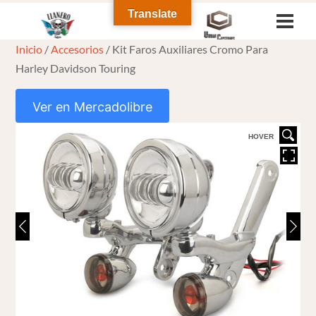
Skip
Translate
Men
to
Inicio
/
Accesorios
/ Kit Faros Auxiliares Cromo Para
content
Harley Davidson Touring
Ver en Mercadolibre
HOVER