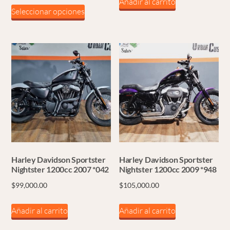
Añadir al carrito
Este
Seleccionar opciones
producto
tiene
múltiples
variantes.
Las
opciones
se
pueden
elegir
en
la
Harley Davidson Sportster
Harley Davidson Sportster
página
Nightster 1200cc 2007 *042
Nightster 1200cc 2009 *948
de
$
99,000.00
$
105,000.00
producto
Añadir al carrito
Añadir al carrito