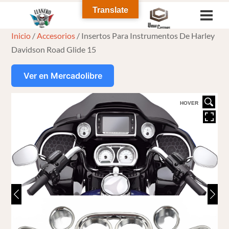
Skip
Translate
Men
to
Inicio
/
Accesorios
/ Insertos Para Instrumentos De Harley
content
Davidson Road Glide 15
Ver en Mercadolibre
HOVER