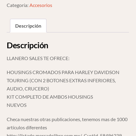
2
Categoría:
Accesorios
Botones
Aux
Descripción
cantidad
Descripción
LLANERO SALES TE OFRECE:
HOUSINGS CROMADOS PARA HARLEY DAVIDSON
TOURING (CON 2 BOTONES EXTRAS INFERIORES,
AUDIO, CRUCERO)
KIT COMPLETO DE AMBOS HOUSINGS
NUEVOS
Checa nuestras otras publicaciones, tenemos mas de 1000
artículos diferentes
http://listado.mercadolibre.com.mx/_CustId_58496239