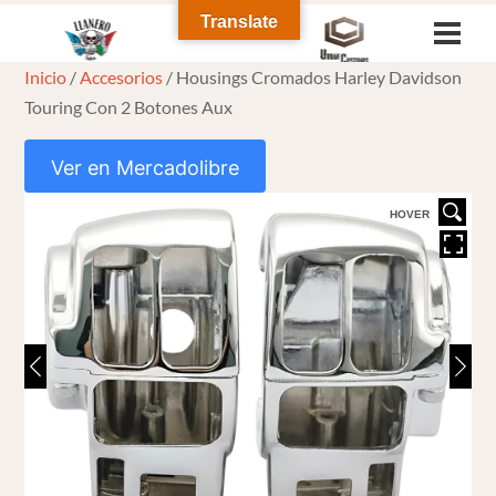
Skip
Translate
Men
to
Inicio
/
Accesorios
/ Housings Cromados Harley Davidson
content
Touring Con 2 Botones Aux
Ver en Mercadolibre
HOVER