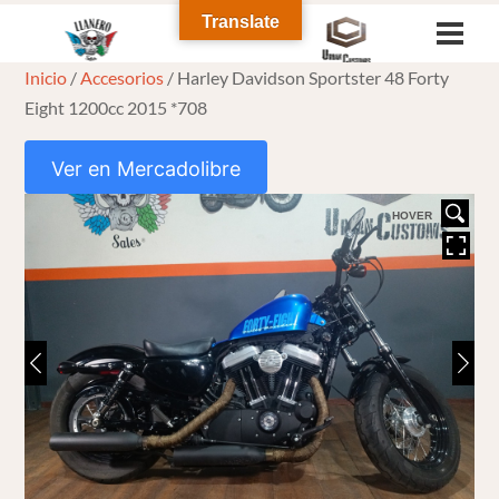
Skip
Translate
Men
to
Inicio
/
Accesorios
/ Harley Davidson Sportster 48 Forty
content
Eight 1200cc 2015 *708
Ver en Mercadolibre
HOVER