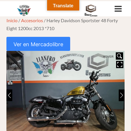
Skip
Translate
Men
to
Inicio
/
Accesorios
/ Harley Davidson Sportster 48 Forty
content
Eight 1200cc 2013 *710
Ver en Mercadolibre
HOVER