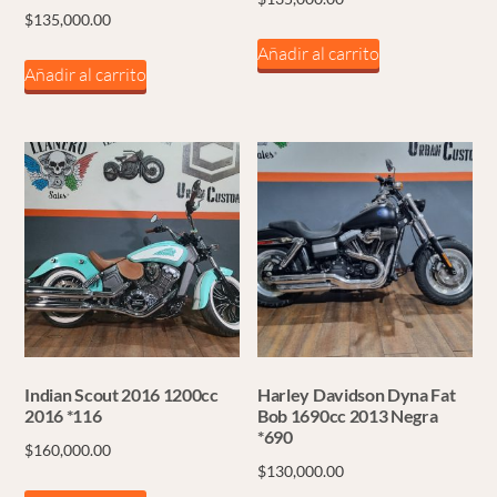
$
135,000.00
Añadir al carrito
Añadir al carrito
Indian Scout 2016 1200cc
Harley Davidson Dyna Fat
2016 *116
Bob 1690cc 2013 Negra
*690
$
160,000.00
$
130,000.00