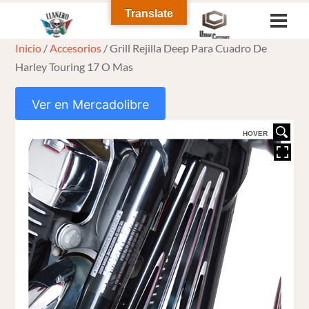
Skip
Translate
Men
to
Inicio
/
Accesorios
/ Grill Rejilla Deep Para Cuadro De
content
Harley Touring 17 O Mas
Ver en Mercadolibre
HOVER