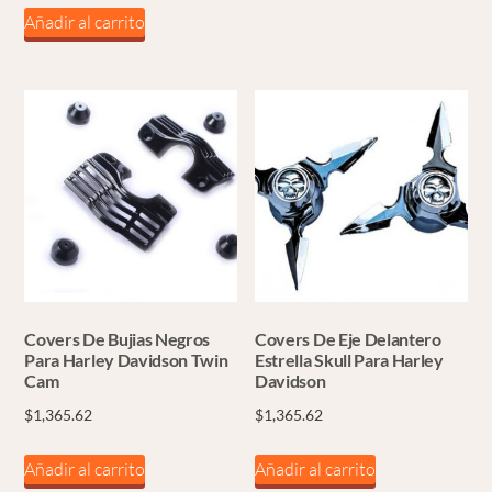
tiene
Añadir al carrito
múltiples
variantes.
Las
opciones
se
pueden
elegir
en
la
página
Covers De Bujias Negros
Covers De Eje Delantero
de
Para Harley Davidson Twin
Estrella Skull Para Harley
producto
Cam
Davidson
$
1,365.62
$
1,365.62
Añadir al carrito
Añadir al carrito