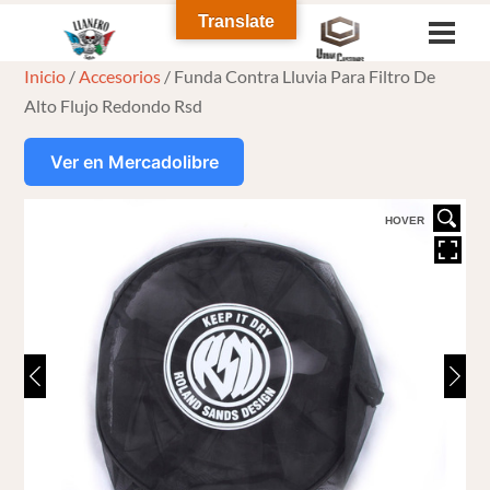
Skip
Translate
Men
to
Inicio
/
Accesorios
/ Funda Contra Lluvia Para Filtro De
content
Alto Flujo Redondo Rsd
Ver en Mercadolibre
HOVER