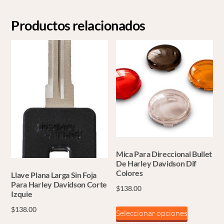
Productos relacionados
Mica Para Direccional Bullet
De Harley Davidson Dif
Colores
Llave Plana Larga Sin Foja
Para Harley Davidson Corte
$
138.00
Izquie
Este
$
138.00
Seleccionar opciones
producto