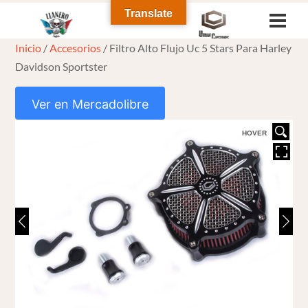
Skip
Translate
Men
to
Inicio
/
Accesorios
/ Filtro Alto Flujo Uc 5 Stars Para Harley
content
Davidson Sportster
Ver en Mercadolibre
HOVER