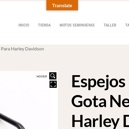
Translate
INICIO
TIENDA
MOTOS SEMINUEVAS
TALLER
T
 Para Harley Davidson
Espejos
HOVER
Gota Ne
Harley 