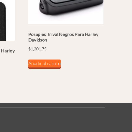
Posapies Trival Negros Para Harley
Davidson
$
1,201.75
a Harley
Añadir al carrito