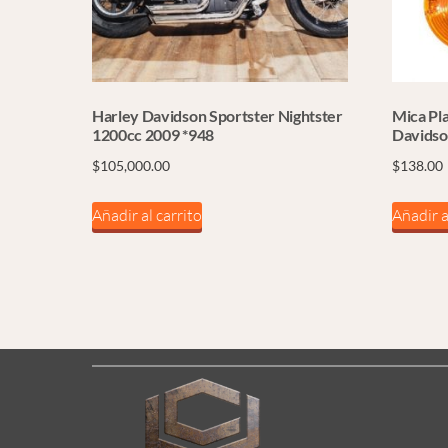
Harley Davidson Sportster Nightster
Mica Pl
1200cc 2009 *948
Davidson
$
105,000.00
$
138.00
Añadir al carrito
Añadir a