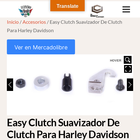
Skip
Translate
Men
to
Inicio
/
Accesorios
/ Easy Clutch Suavizador De Clutch
content
Para Harley Davidson
Ver en Mercadolibre
HOVER
Easy Clutch Suavizador De
Clutch Para Harley Davidson