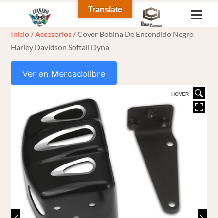
Skip
Translate
Men
to
Inicio
/
Accesorios
/ Cover Bobina De Encendido Negro
content
Harley Davidson Softail Dyna
Ver en Mercadolibre
HOVER