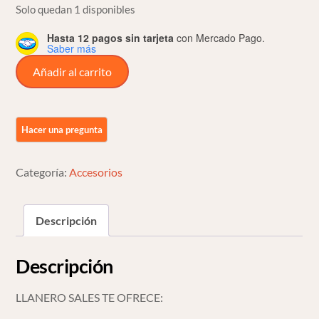
Solo quedan 1 disponibles
Hasta 12 pagos sin tarjeta
con Mercado Pago.
Saber más
Cover
Añadir al carrito
Bobina
De
Encendido
Negro
Harley
Categoría:
Accesorios
Davidson
Softail
Dyna
Descripción
cantidad
Descripción
LLANERO SALES TE OFRECE: