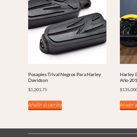
Posapies Trival Negros Para Harley
Harley 
Davidson
Año 201
$
1,201.75
$
135,00
Añadir al carrito
Añadir a