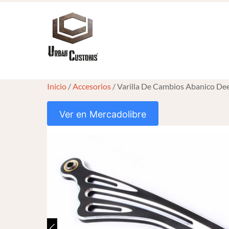
Skip
to
content
Inicio
/
Accesorios
/ Varilla De Cambios Abanico De
Ver en Mercadolibre
HOVER