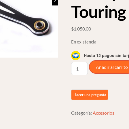
Touring
$
1,050.00
En existencia
Hasta 12 pagos sin tar
Varilla
Añadir al carrito
De
Cambios
Abanico
Deep
Para
Harley
Categoría:
Accesorios
Davidson
Touring