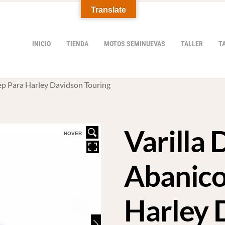
Translate
INICIO
TIENDA
MOTOS SEMINUEVAS
TALLER
T
ep Para Harley Davidson Touring
Varilla
HOVER
Abanico
Harley 