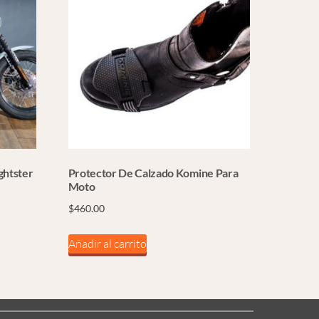
ghtster
Protector De Calzado Komine Para
Moto
$
460.00
Añadir al carrito