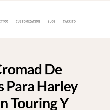
ATTOO
CUSTOMIZACION
BLOG
CARRITO
 Cromad De
HOVER
 Para Harley
n Touring Y