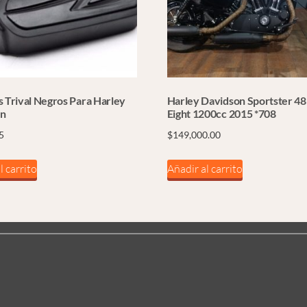
s Trival Negros Para Harley
Harley Davidson Sportster 48
on
Eight 1200cc 2015 *708
5
$
149,000.00
l carrito
Añadir al carrito