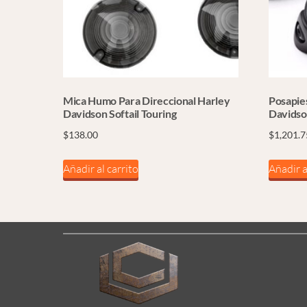
Mica Humo Para Direccional Harley
Posapie
Davidson Softail Touring
Davids
$
138.00
$
1,201.7
Añadir al carrito
Añadir a