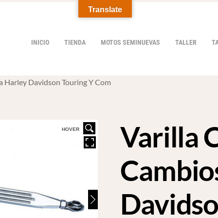
Translate
INICIO
TIENDA
MOTOS SEMINUEVAS
TALLER
T
a Harley Davidson Touring Y Com
Varilla
HOVER
Cambios
Davidso