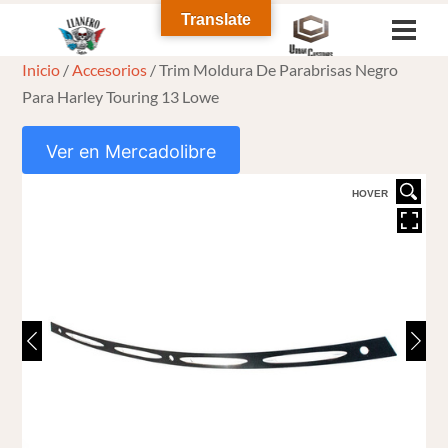
Skip
Translate
Men
to
Inicio
/
Accesorios
/ Trim Moldura De Parabrisas Negro
content
Para Harley Touring 13 Lowe
Ver en Mercadolibre
HOVER