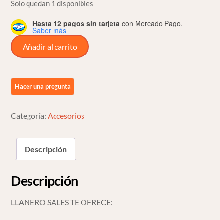
Solo quedan 1 disponibles
Hasta 12 pagos sin tarjeta
con Mercado Pago.
Saber más
Trim
Añadir al carrito
Moldura
De
Parabrisas
Arlen
Para
Categoría:
Accesorios
Harley
Touring
14
Descripción
Up
cantidad
Descripción
LLANERO SALES TE OFRECE: