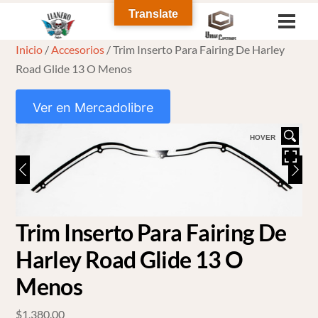
Skip
Translate
Men
to
Inicio
/
Accesorios
/ Trim Inserto Para Fairing De Harley
content
Road Glide 13 O Menos
Ver en Mercadolibre
HOVER
Trim Inserto Para Fairing De
Harley Road Glide 13 O
Menos
$
1,380.00