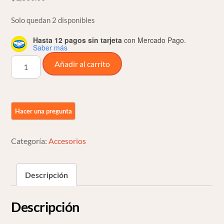
Solo quedan 2 disponibles
Hasta 12 pagos sin tarjeta
con Mercado Pago.
Saber más
Trim
Añadir al carrito
Inserto
Para
Fairing
De
Harley
Road
Categoría:
Accesorios
Glide
13
Descripción
O
Menos
Descripción
cantidad