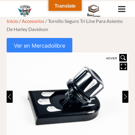
Skip
Translate
Men
to
Inicio
/
Accesorios
/ Tornillo Seguro Tri Line Para Asiento
content
De Harley Davidson
Ver en Mercadolibre
HOVER