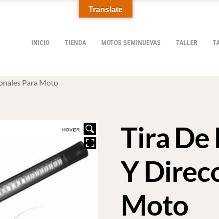
Translate
INICIO
TIENDA
MOTOS SEMINUEVAS
TALLER
T
ionales Para Moto
Tira De
HOVER
Y Direc
Moto