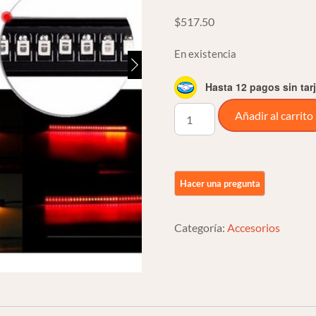
$
517.50
En existencia
Hasta 12 pagos sin tar
Tira
Añadir al carrito
De
Leds
Con
Stop
Y
Direccionales
Categoría:
Accesorios
Para
Moto
cantidad