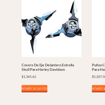
Covers De Eje Delantero Estrella
Puños C
Skull Para Harley Davidson
Para Ha
$
1,365.62
$
1,207.5
Añadir al carrito
Añadir a