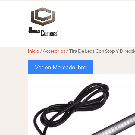
Skip
to
content
Inicio
/
Accesorios
/ Tira De Leds Con Stop Y Direcc
Ver en Mercadolibre
HOVER