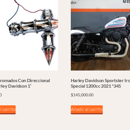
romados Con Direccional
Harley Davidson Sportster Ir
rley Davidson 1′
Special 1200cc 2021 *345
0
$
145,000.00
l carrito
Añadir al carrito