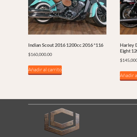
Indian Scout 2016 1200cc 2016 *116
Harley 
Eight 1
$
160,000.00
$
145,00
Añadir al carrito
Añadir a