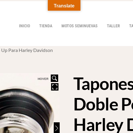
Translate
INICIO
TIENDA
MOTOS SEMINUEVAS
TALLER
T
 Up Para Harley Davidson
Tapones
HOVER
Doble P
Harley 