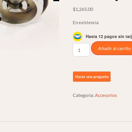
$
1,265.00
En existencia
Hasta 12 pagos sin tar
Tapones
Añadir al carrito
De
Gasolina
Doble
Pop
Up
Para
Categoría:
Accesorios
Harley
Davidson
cantidad