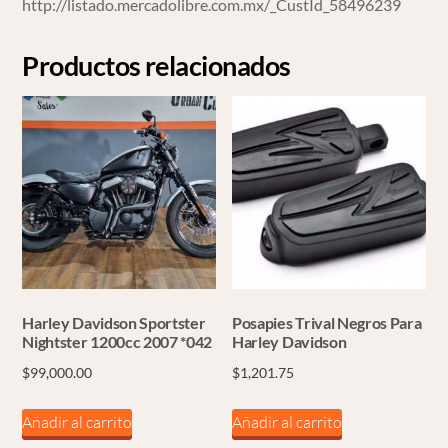
http://listado.mercadolibre.com.mx/_CustId_58496239
Productos relacionados
Harley Davidson Sportster
Posapies Trival Negros Para
Nightster 1200cc 2007 *042
Harley Davidson
$
99,000.00
$
1,201.75
Añadir al carrito
Añadir al carrito