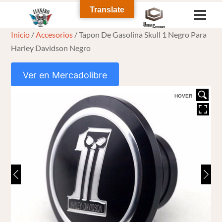
Skip
Translate
Men
to
Inicio
/
Accesorios
/ Tapon De Gasolina Skull 1 Negro Para
content
Harley Davidson Negro
Ver en Mercadolibre
HOVER