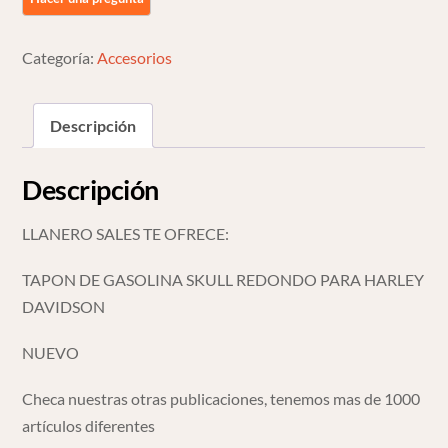
1
Negro
Para
Categoría:
Accesorios
Harley
Davidson
Descripción
Negro
cantidad
Descripción
LLANERO SALES TE OFRECE:
TAPON DE GASOLINA SKULL REDONDO PARA HARLEY
DAVIDSON
NUEVO
Checa nuestras otras publicaciones, tenemos mas de 1000
artículos diferentes