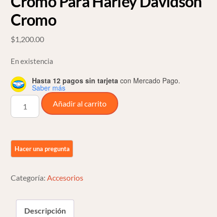
Cromo Para Harley Davidson
Cromo
$
1,200.00
En existencia
Hasta 12 pagos sin tarjeta
con Mercado Pago.
Saber más
Tapon
Añadir al carrito
De
Gasolina
Skull
1
Cromo
Para
Categoría:
Accesorios
Harley
Davidson
Descripción
Cromo