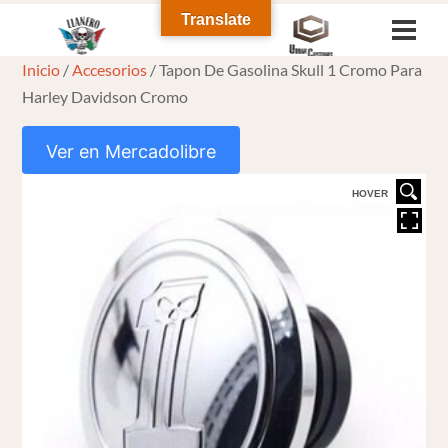
Skip
Translate
Men
to
Inicio
/
Accesorios
/ Tapon De Gasolina Skull 1 Cromo Para
content
Harley Davidson Cromo
Ver en Mercadolibre
HOVER