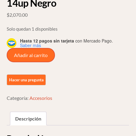
14up Negro
$
2,070.00
Solo quedan 1 disponibles
Hasta 12 pagos sin tarjeta
con Mercado Pago.
Saber más
Tapas
Añadir al carrito
De
Bomba
Hidraulicas
3
Gauge
Categoría:
Accesorios
P/harley
Touring
14up
Descripción
Negro
cantidad