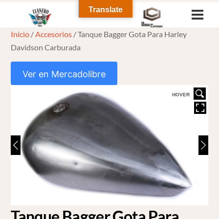
Skip
Translate
Men
to
Inicio
/
Accesorios
/ Tanque Bagger Gota Para Harley
content
Davidson Carburada
Ver en Mercadolibre
HOVER
Tanque Bagger Gota Para