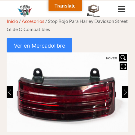
Skip
Translate
Men
to
Inicio
/
Accesorios
/ Stop Rojo Para Harley Davidson Street
content
Glide O Compatibles
Ver en Mercadolibre
HOVER