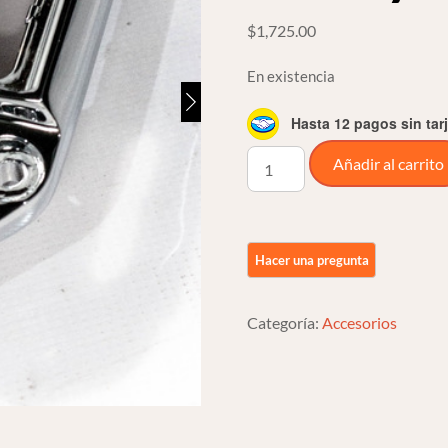
$
1,725.00
En existencia
Hasta 12 pagos sin tar
Sombrero
Añadir al carrito
Cover
Para
Faro
En
Cromo
Para
Categoría:
Accesorios
Harley
Davidson
cantidad