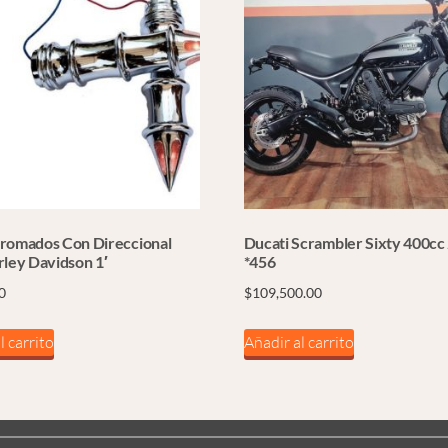
romados Con Direccional
Ducati Scrambler Sixty 400cc
rley Davidson 1′
*456
0
$
109,500.00
l carrito
Añadir al carrito