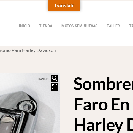
Translate
INICIO
TIENDA
MOTOS SEMINUEVAS
TALLER
T
Cromo Para Harley Davidson
Sombrer
HOVER
Faro En
Harley 