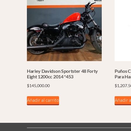
Harley Davidson Sportster 48 Forty
Puños C
Eight 1200cc 2014 *453
Para Ha
$
145,000.00
$
1,207.5
Añadir al carrito
Añadir a