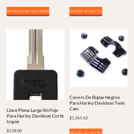
Este
Seleccionar opciones
Añadir al carrito
producto
tiene
múltiples
variantes.
Las
opciones
se
pueden
elegir
en
la
Covers De Bujias Negros
página
Para Harley Davidson Twin
Cam
Llave Plana Larga Sin Foja
de
Para Harley Davidson Corte
$
1,365.62
producto
Izquie
$
138.00
Añadir al carrito