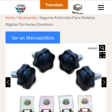
Skip
Translate
Men
to
Inicio
/
Accesorios
/ Seguros Antirrobo Para Maletas
content
Rigidas De Harley Davidson
Ver en Mercadolibre
HOVER