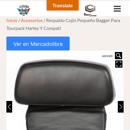
Skip
Translate
Men
to
Inicio
/
Accesorios
/ Respaldo Cojin Pequeño Bagger Para
content
Tourpack Harley Y Compati
Ver en Mercadolibre
HOVER