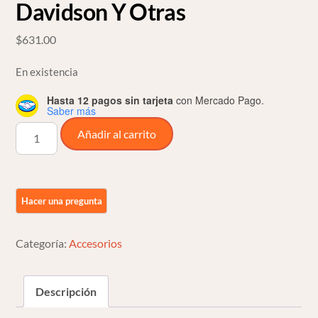
Davidson Y Otras
$
631.00
En existencia
Hasta 12 pagos sin tarjeta
con Mercado Pago.
Saber más
Resortes
Añadir al carrito
Para
Asiento
Springer
Para
Harley
Davidson
Categoría:
Accesorios
Y
Otras
Descripción
cantidad