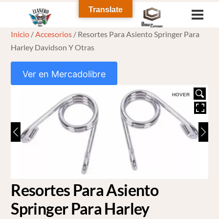
Skip
Translate
Men
to
Inicio
/
Accesorios
/ Resortes Para Asiento Springer Para
content
Harley Davidson Y Otras
Ver en Mercadolibre
HOVER
Resortes Para Asiento
Springer Para Harley