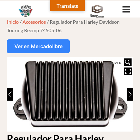
Skip
Translate
Men
to
Inicio
/
Accesorios
/ Regulador Para Harley Davidson
content
Touring Reemp 74505-06
Ver en Mercadolibre
HOVER
Regulador Para Harley