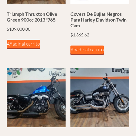
Triumph Thruxton Olive
Covers De Bujias Negros
Green 900cc 2013 *765
Para Harley Davidson Twin
Cam
$
109,000.00
$
1,365.62
Añadir al carrito
Añadir al carrito