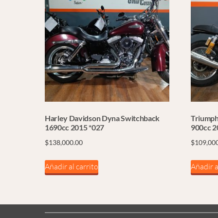
Harley Davidson Dyna Switchback
Triumph
1690cc 2015 *027
900cc 2
$
138,000.00
$
109,00
Añadir al carrito
Añadir a