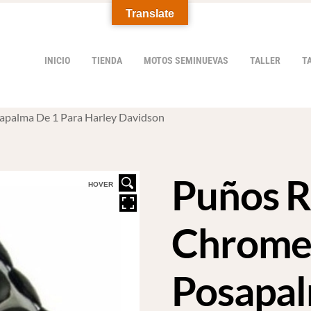
Translate
INICIO
TIENDA
MOTOS SEMINUEVAS
TALLER
T
palma De 1 Para Harley Davidson
Puños 
HOVER
Chrome
Posapal