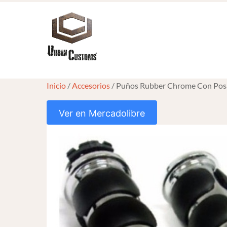
Skip
to
content
Inicio
/
Accesorios
/ Puños Rubber Chrome Con Posa
Ver en Mercadolibre
HOVER