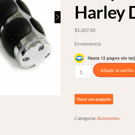
Harley 
$
1,207.50
En existencia
Hasta 12 pagos sin tar
Puños
Añadir al carrito
Rubber
Chrome
Con
Posapalma
De
1
Categoría:
Accesorios
Para
Harley