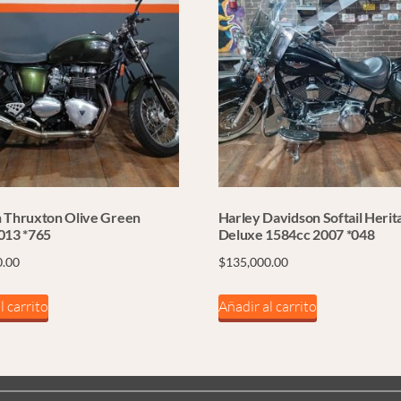
 Thruxton Olive Green
Harley Davidson Softail Herit
013 *765
Deluxe 1584cc 2007 *048
0.00
$
135,000.00
l carrito
Añadir al carrito