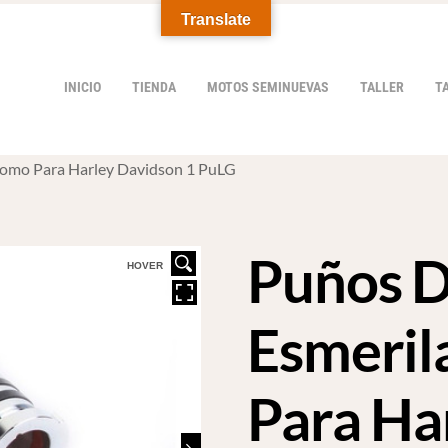
Translate
INICIO
TIENDA
MOTOS SEMINUEVAS
TALLER
T
omo Para Harley Davidson 1 PuLG
Puños 
HOVER
Esmeril
Para Ha