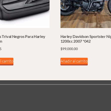
s Trival Negros Para Harley
Harley Davidson Sportster Ni
on
1200cc 2007 *042
5
$
99,000.00
l carrito
Añadir al carrito