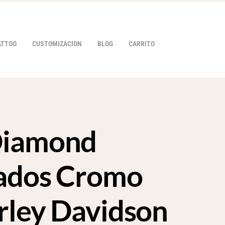
ATTOO
CUSTOMIZACION
BLOG
CARRITO
Diamond
HOVER
ados Cromo
rley Davidson