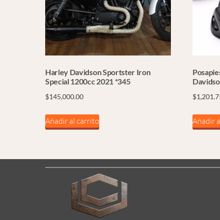
Harley Davidson Sportster Iron
Posapie
Special 1200cc 2021 *345
Davids
$
145,000.00
$
1,201.7
Añadir al carrito
Añadir a