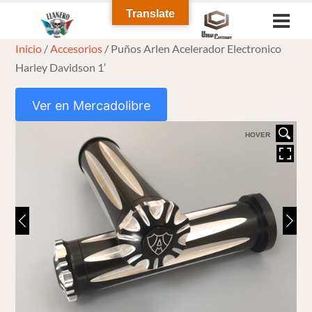
Skip
Translate
Men
to
Inicio
/
Accesorios
/ Puños Arlen Acelerador Electronico
content
Harley Davidson 1′
Ver en Mercadolibre
HOVER