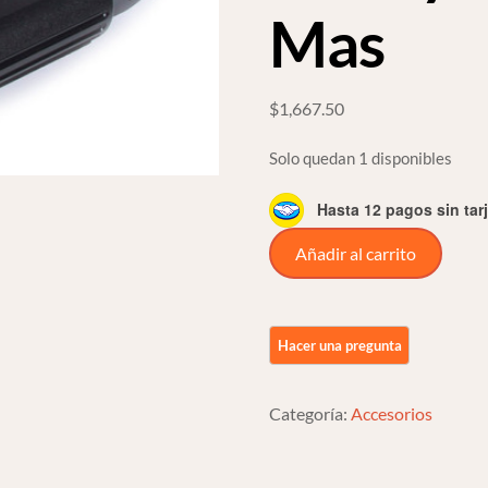
Mas
$
1,667.50
Solo quedan 1 disponibles
Hasta 12 pagos sin tar
Posapies
Añadir al carrito
Triline
Negros
Alum
Para
Harley
Categoría:
Accesorios
Softail
18
O