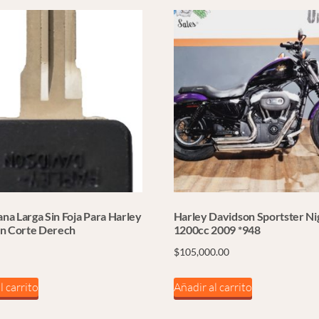
ana Larga Sin Foja Para Harley
Harley Davidson Sportster Ni
n Corte Derech
1200cc 2009 *948
$
105,000.00
l carrito
Añadir al carrito