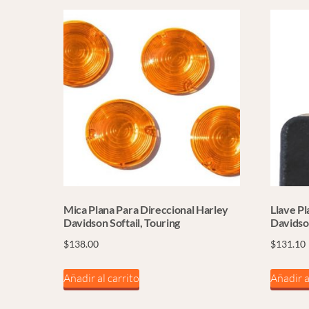
Mica Plana Para Direccional Harley
Llave Pl
Davidson Softail, Touring
Davidso
$
138.00
$
131.10
Añadir al carrito
Añadir a