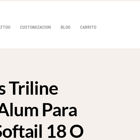
ATTOO
CUSTOMIZACION
BLOG
CARRITO
 Triline
HOVER
Alum Para
oftail 18 O