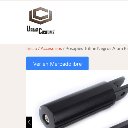
Skip
to
content
Inicio
/
Accesorios
/ Posapies Triline Negros Alum P
Ver en Mercadolibre
HOVER