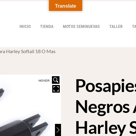
Translate
INICIO
TIENDA
MOTOS SEMINUEVAS
TALLER
T
ara Harley Softail 18 O Mas
Posapies
HOVER
Negros 
Harley S