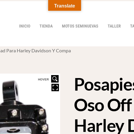
Translate
INICIO
TIENDA
MOTOS SEMINUEVAS
TALLER
T
oad Para Harley Davidson Y Compa
Posapie
HOVER
Oso Off
Harley 