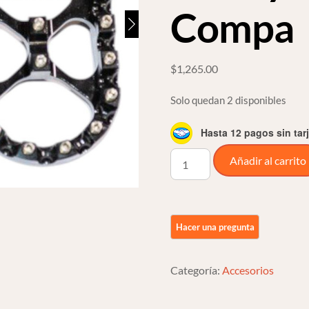
Compa
$
1,265.00
Solo quedan 2 disponibles
Hasta 12 pagos sin tar
Posapies
Añadir al carrito
Trampa
De
Oso
Off
Road
Para
Categoría:
Accesorios
Harley
Davidson