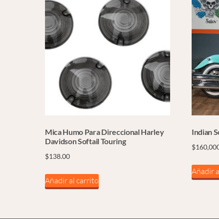
Mica Humo Para Direccional Harley
Indian 
Davidson Softail Touring
$
160,00
$
138.00
Añadir a
Añadir al carrito