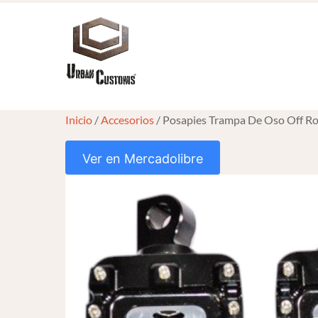
Skip
to
content
Inicio
/
Accesorios
/ Posapies Trampa De Oso Off R
Ver en Mercadolibre
HOVER