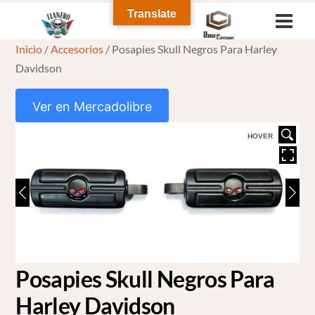
Skip
Translate
Men
to
Inicio
/
Accesorios
/ Posapies Skull Negros Para Harley
content
Davidson
Ver en Mercadolibre
HOVER
Posapies Skull Negros Para
Harley Davidson