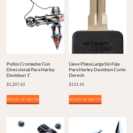
Puños Cromados Con
Llave Plana Larga Sin Foja
Direccional Para Harley
Para Harley Davidson Corte
Davidson 1′
Derech
$
1,207.50
$
131.10
Añadir al carrito
Añadir al carrito