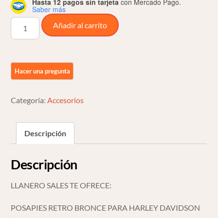
Hasta 12 pagos sin tarjeta
con Mercado Pago.
Saber más
Posapies
Añadir al carrito
Retro
Bronce
Para
Harley
Davidson
Y
Categoría:
Accesorios
Compat
cantidad
Descripción
Descripción
LLANERO SALES TE OFRECE:
POSAPIES RETRO BRONCE PARA HARLEY DAVIDSON