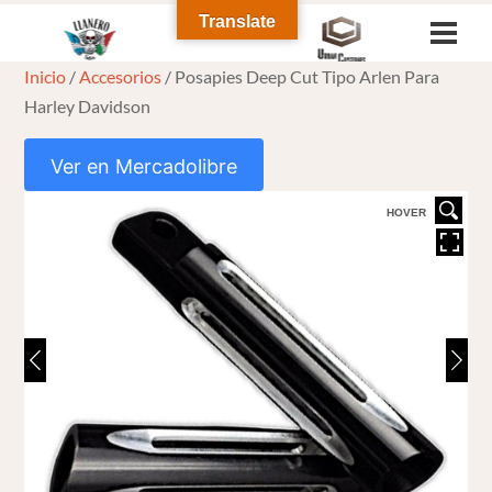
Skip
Translate
Men
to
Inicio
/
Accesorios
/ Posapies Deep Cut Tipo Arlen Para
content
Harley Davidson
Ver en Mercadolibre
HOVER