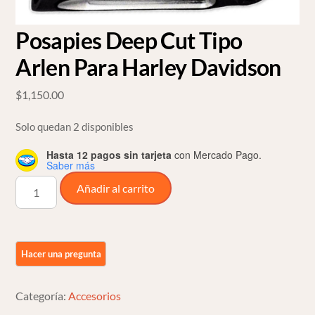
Posapies Deep Cut Tipo
Arlen Para Harley Davidson
$
1,150.00
Solo quedan 2 disponibles
Hasta 12 pagos sin tarjeta
con Mercado Pago.
Saber más
Posapies
Añadir al carrito
Deep
Cut
Tipo
Arlen
Para
Harley
Categoría:
Accesorios
Davidson