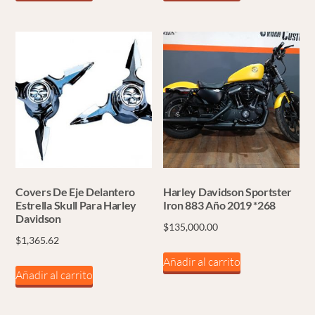
Covers De Eje Delantero
Harley Davidson Sportster
Estrella Skull Para Harley
Iron 883 Año 2019 *268
Davidson
$
135,000.00
$
1,365.62
Añadir al carrito
Añadir al carrito