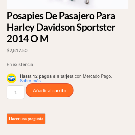
Posapies De Pasajero Para
Harley Davidson Sportster
2014 O M
$
2,817.50
En existencia
Hasta 12 pagos sin tarjeta
con Mercado Pago.
Saber más
Posapies
Añadir al carrito
De
Pasajero
Para
Harley
Davidson