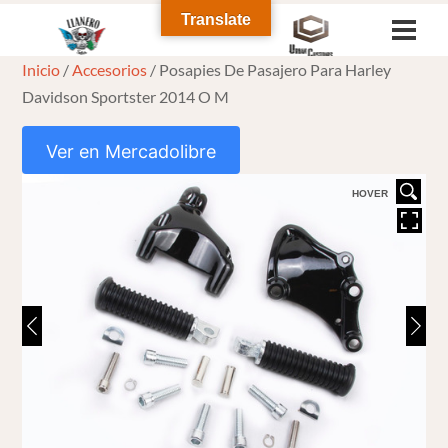
Skip
Translate
Men
to
Inicio
/
Accesorios
/ Posapies De Pasajero Para Harley
content
Davidson Sportster 2014 O M
Ver en Mercadolibre
HOVER