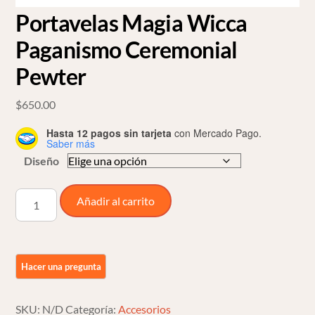
Portavelas Magia Wicca
Paganismo Ceremonial
Pewter
$
650.00
Hasta 12 pagos sin tarjeta
con Mercado Pago.
Saber más
Diseño
Portavelas
Añadir al carrito
Magia
Wicca
Paganismo
Ceremonial
Pewter
cantidad
SKU:
N/D
Categoría:
Accesorios