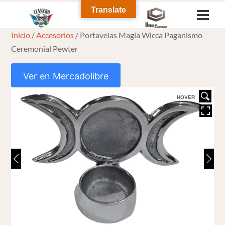
Skip
Translate
Men
to
Inicio
/
Accesorios
/ Portavelas Magia Wicca Paganismo
content
Ceremonial Pewter
Ver en Mercadolibre
HOVER